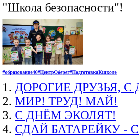
"Школа безопасности"!
#образование46
#ЦентрОберег
#ПодготовкаКшколе
ДОРОГИЕ ДРУЗЬЯ, С
МИР! ТРУД! МАЙ!
С ДНЁМ ЭКОЛЯТ!
СДАЙ БАТАРЕЙКУ - 