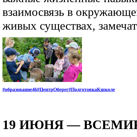
взаимосвязь в окружающем
живых существах, замечат
#образование46
#ЦентрОберег
#ПодготовкаКшколе
19 ИЮНЯ — ВСЕМИ