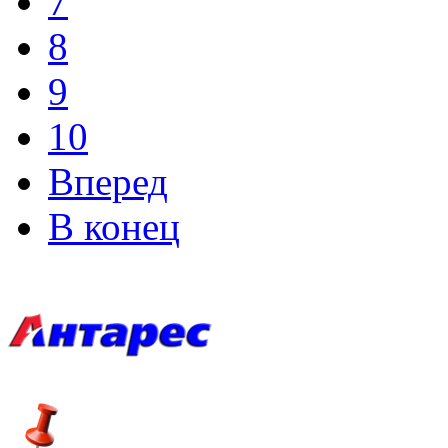
7
8
9
10
Вперед
В конец