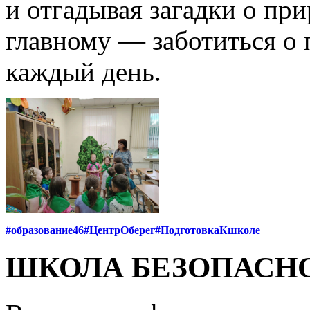
и отгадывая загадки о при
главному — заботиться о
каждый день.
#образование46
#ЦентрОберег
#ПодготовкаКшколе
ШКОЛА БЕЗОПАСН